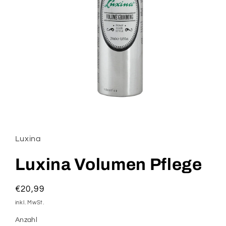
Medien
1
in
Modal
Luxina
öffnen
Luxina Volumen Pflege
Normaler
€20,99
Preis
inkl. MwSt.
Anzahl