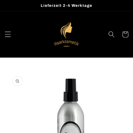
Direkt
Lieferzeit 2-4 Werktage
zum
Inhalt
Warenko
oduktinformationen
ringen